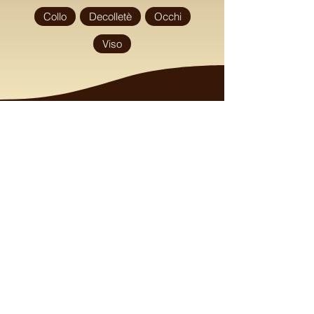
Collo
Decolletè
Occhi
Viso
HOME
CHI SIAMO
VISO
Esigenze
Un Regalo Speciale
Calmare e lenire il viso
Macchie e discromie del viso
Nutrire il viso