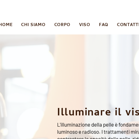
SEGNA GRATUITA PER ORDINI SUPERIORI AI 50,00 
HOME
CHI SIAMO
CORPO
VISO
FAQ
CONTATT
Prodotti per
Illuminare il vi
L'illuminazione della pelle è fondam
luminoso e radioso. I trattamenti mira
contrastare la opacità della pelle, r