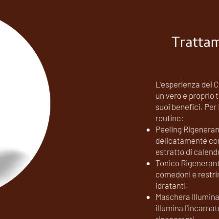
Tratta
L’esperienza dei C
un vero e proprio 
suoi benefici. Per 
routine:
Peeling Rigeneran
delicatamente con 
estratto di calend
Tonico Rigenerante
comedoni e restring
idratanti.
Maschera Illuminan
illumina l'incarna