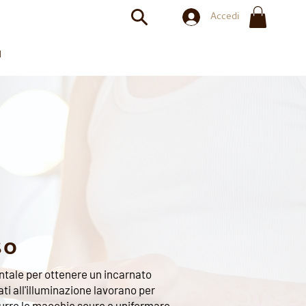
Accedi
EURO​
I
so
entale per ottenere un incarnato
ti all'illuminazione lavorano per
idurre le macchie scure e uniformare