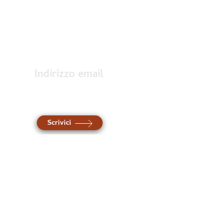
Accedi
Indirizzo email
Contattaci al
nostro indirizzo
Scrivici
Hai bisogno di più
informazioni?
Contattaci attraverso il
modulo sottostante e verrai