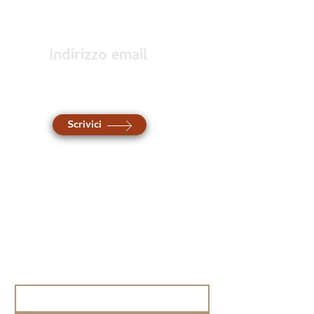
Indirizzo email
Contattaci al
nostro indirizzo
Scrivici
Hai bisogno di più
informazioni?
Contattaci attraverso il
modulo sottostante e verrai
ricontattato il prima possibile