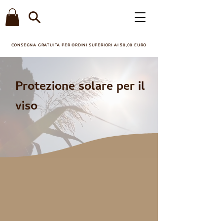
CONSEGNA GRATUITA PER ORDINI SUPERIORI AI 50,00 EURO​
Protezione solare per il
viso