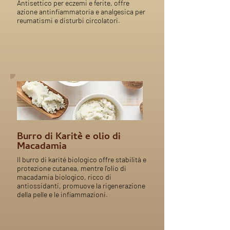
Antisettico per eczemi e ferite, offre
azione antinfiammatoria e analgesica per
reumatismi e disturbi circolatori.
Burro di Karitè e olio di
Macadamia
Il burro di karité biologico offre stabilità e
protezione cutanea, mentre l'olio di
macadamia biologico, ricco di
antiossidanti, promuove la rigenerazione
della pelle e le infiammazioni.