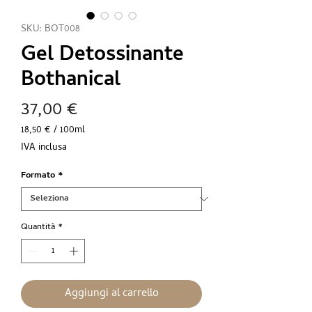
SKU: BOT008
Gel Detossinante
Bothanical
Prezzo
37,00 €
18,50 €
/
100ml
18,50 €
IVA inclusa
ogni
100
Formato
*
Millilitri
Quantità
*
Aggiungi al carrello