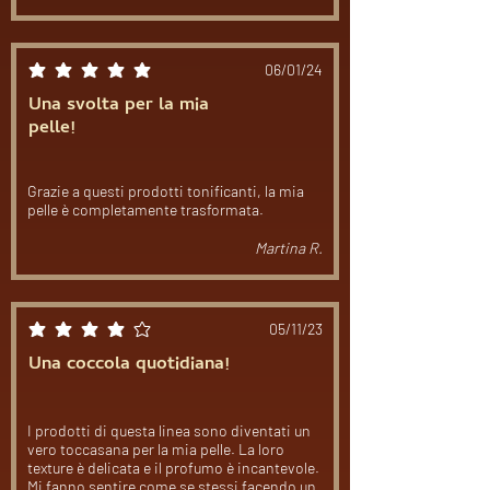
06/01/24
la valutazione media è 5 su 5
Una svolta per la mia
pelle!
Grazie a questi prodotti tonificanti, la mia
pelle è completamente trasformata.
Martina R.
05/11/23
la valutazione media è 4 su 5
Una coccola quotidiana!
I prodotti di questa linea sono diventati un
vero toccasana per la mia pelle. La loro
texture è delicata e il profumo è incantevole.
Mi fanno sentire come se stessi facendo un