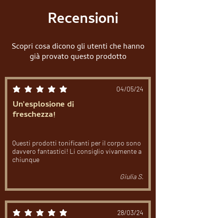
Recensioni
Scopri cosa dicono gli utenti che hanno
già provato questo prodotto
04/05/24
la valutazione media è 5 su 5
Un'esplosione di
freschezza!
Questi prodotti tonificanti per il corpo sono
davvero fantastici! Li consiglio vivamente a
chiunque
Giulia S.
28/03/24
la valutazione media è 5 su 5