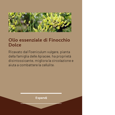
Olio essenziale di Finocchio
Dolce
Ricavato dal Foeniculum vulgare, pianta
della famiglia delle Apiacee, ha proprietà
disintossicante, migliora la circolazione e
aiuta a combattere la cellulite.
Espandi