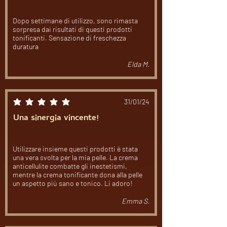
Dopo settimane di utilizzo, sono rimasta
sorpresa dai risultati di questi prodotti
tonificanti. Sensazione di freschezza
duratura
Elda M.
31/01/24
la valutazione media è 5 su 5
Una sinergia vincente!
Utilizzare insieme questi prodotti è stata
una vera svolta per la mia pelle. La crema
anticellulite combatte gli inestetismi,
mentre la crema tonificante dona alla pelle
un aspetto più sano e tonico. Li adoro!
Emma S.