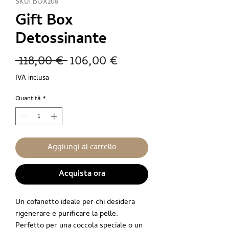
SKU: BOX208
Gift Box
Detossinante
Prezzo
Prezzo
 118,00 € 
106,00 €
regolare
scontato
IVA inclusa
Quantità
*
Aggiungi al carrello
Acquista ora
Un cofanetto ideale per chi desidera
rigenerare e purificare la pelle.
Perfetto per una coccola speciale o un