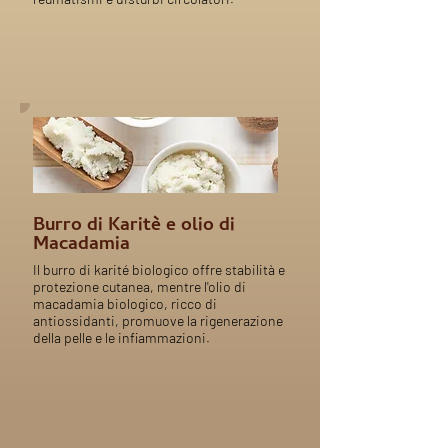
Burro di Karitè e olio di
Macadamia
Il burro di karité biologico offre stabilità e
protezione cutanea, mentre l'olio di
macadamia biologico, ricco di
antiossidanti, promuove la rigenerazione
della pelle e le infiammazioni.