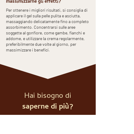
massimizzarne gli effetti?
Per ottenere i migliori risultati, si consiglia di
applicare il gel sulla pelle pulita e asciutta,
massaggiando delicatamente fino a completo
assorbimento. Concentrarsi sulle aree
soggette al gonfiore, come gambe, fianchi e
addome, e utilizzare la crema regolarmente,
preferibilmente due volte al giorno, per
massimizzare i benefici.
Hai bisogno di
saperne di più?
Richiedi informazioni attraverso il
modulo sottostante, sarai ricontattato
il prima possibile