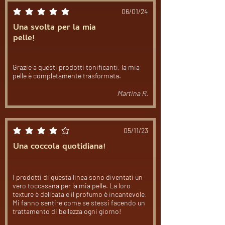
06/01/24
la valutazione media è 5 su 5
Una svolta per la mia
pelle!
Grazie a questi prodotti tonificanti, la mia
pelle è completamente trasformata.
Martina R.
05/11/23
la valutazione media è 4 su 5
Una coccola quotidiana!
I prodotti di questa linea sono diventati un
vero toccasana per la mia pelle. La loro
texture è delicata e il profumo è incantevole.
Mi fanno sentire come se stessi facendo un
trattamento di bellezza ogni giorno!