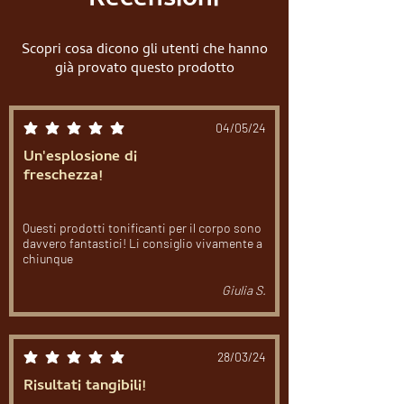
Recensioni
Scopri cosa dicono gli utenti che hanno
già provato questo prodotto
04/05/24
la valutazione media è 5 su 5
Un'esplosione di
freschezza!
Questi prodotti tonificanti per il corpo sono
davvero fantastici! Li consiglio vivamente a
chiunque
Giulia S.
28/03/24
la valutazione media è 5 su 5
Risultati tangibili!