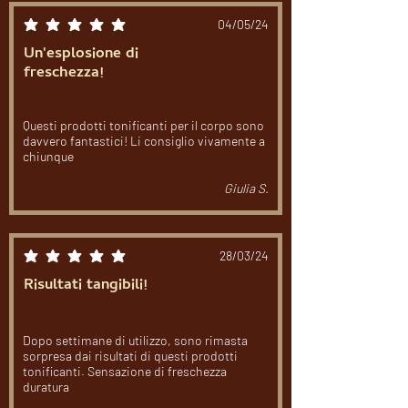
04/05/24
la valutazione media è 5 su 5
Un'esplosione di
freschezza!
Questi prodotti tonificanti per il corpo sono
davvero fantastici! Li consiglio vivamente a
chiunque
Giulia S.
28/03/24
la valutazione media è 5 su 5
Risultati tangibili!
Dopo settimane di utilizzo, sono rimasta
sorpresa dai risultati di questi prodotti
tonificanti. Sensazione di freschezza
duratura