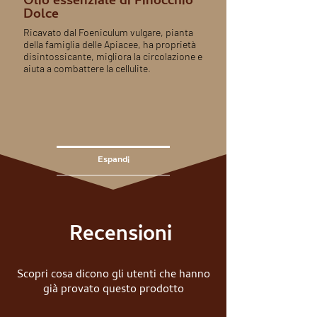
Olio essenziale di Finocchio
Dolce
Ricavato dal Foeniculum vulgare, pianta
della famiglia delle Apiacee, ha proprietà
disintossicante, migliora la circolazione e
aiuta a combattere la cellulite.
Espandi
Recensioni
Scopri cosa dicono gli utenti che hanno
già provato questo prodotto