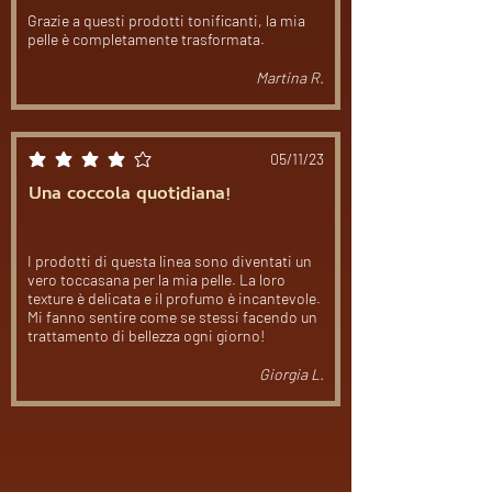
Grazie a questi prodotti tonificanti, la mia
pelle è completamente trasformata.
Martina R.
05/11/23
la valutazione media è 4 su 5
Una coccola quotidiana!
I prodotti di questa linea sono diventati un
vero toccasana per la mia pelle. La loro
texture è delicata e il profumo è incantevole.
Mi fanno sentire come se stessi facendo un
trattamento di bellezza ogni giorno!
Giorgia L.
Carica altre