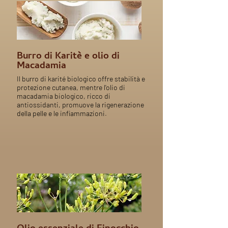
Burro di Karitè e olio di
Macadamia
Il burro di karité biologico offre stabilità e
protezione cutanea, mentre l'olio di
macadamia biologico, ricco di
antiossidanti, promuove la rigenerazione
della pelle e le infiammazioni.