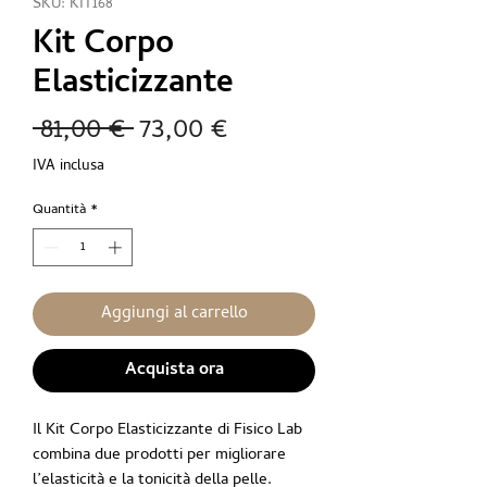
SKU: KIT168
Kit Corpo
Elasticizzante
Prezzo
Prezzo
 81,00 € 
73,00 €
regolare
scontato
IVA inclusa
Quantità
*
Aggiungi al carrello
Acquista ora
Il Kit Corpo Elasticizzante di Fisico Lab
combina due prodotti per migliorare
l’elasticità e la tonicità della pelle.