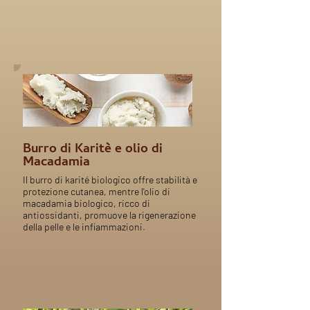
Burro di Karitè e olio di
Macadamia
Il burro di karité biologico offre stabilità e
protezione cutanea, mentre l'olio di
macadamia biologico, ricco di
antiossidanti, promuove la rigenerazione
della pelle e le infiammazioni.