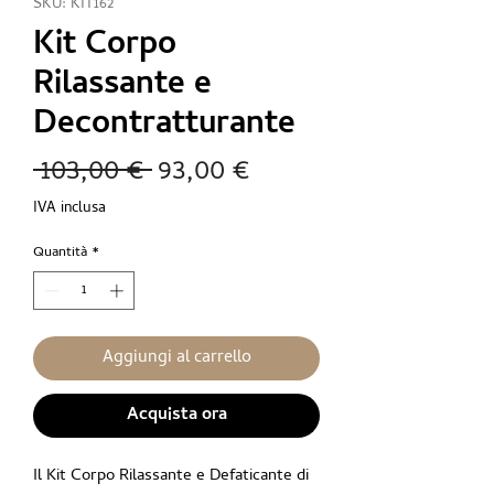
SKU: KIT162
Kit Corpo
Rilassante e
Decontratturante
Prezzo
Prezzo
 103,00 € 
93,00 €
regolare
scontato
IVA inclusa
Quantità
*
Aggiungi al carrello
Acquista ora
Il Kit Corpo Rilassante e Defaticante di