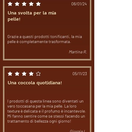
06/01/24
la valutazione media è 5 su 5
Una svolta per la mia
pelle!
Grazie a questi prodotti tonificanti, la mia
pelle è completamente trasformata.
Martina R.
05/11/23
la valutazione media è 4 su 5
Una coccola quotidiana!
I prodotti di questa linea sono diventati un
vero toccasana per la mia pelle. La loro
texture è delicata e il profumo è incantevole.
Mi fanno sentire come se stessi facendo un
trattamento di bellezza ogni giorno!
Giorgia L.