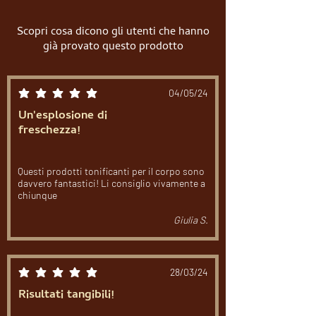
Scopri cosa dicono gli utenti che hanno
già provato questo prodotto
04/05/24
la valutazione media è 5 su 5
Un'esplosione di
freschezza!
Questi prodotti tonificanti per il corpo sono
davvero fantastici! Li consiglio vivamente a
chiunque
Giulia S.
28/03/24
la valutazione media è 5 su 5
Risultati tangibili!