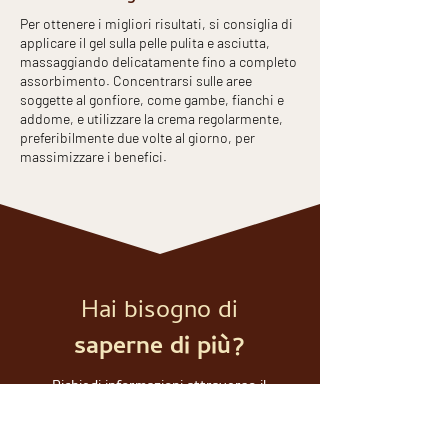
Per ottenere i migliori risultati, si consiglia di
applicare il gel sulla pelle pulita e asciutta,
massaggiando delicatamente fino a completo
assorbimento. Concentrarsi sulle aree
soggette al gonfiore, come gambe, fianchi e
addome, e utilizzare la crema regolarmente,
preferibilmente due volte al giorno, per
massimizzare i benefici.
Hai bisogno di
saperne di più?
Richiedi informazioni attraverso il
modulo sottostante, sarai ricontattato
il prima possibile