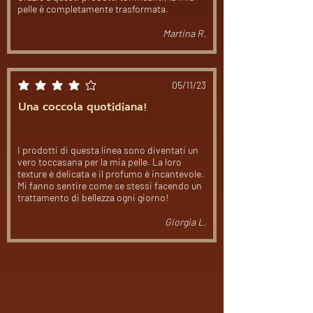
pelle è completamente trasformata.
Martina R.
05/11/23
la valutazione media è 4 su 5
Una coccola quotidiana!
I prodotti di questa linea sono diventati un
vero toccasana per la mia pelle. La loro
texture è delicata e il profumo è incantevole.
Mi fanno sentire come se stessi facendo un
trattamento di bellezza ogni giorno!
Giorgia L.
Carica altre