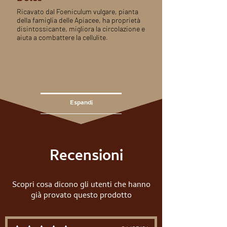
Ricavato dal Foeniculum vulgare, pianta
della famiglia delle Apiacee, ha proprietà
disintossicante, migliora la circolazione e
aiuta a combattere la cellulite.
Espandi
Recensioni
Scopri cosa dicono gli utenti che hanno
già provato questo prodotto