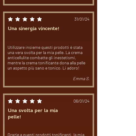
31/01/24
la valutazione media è 5 su 5
Una sinergia vincente!
Utilizzare insieme questi prodotti è stata
una vera svolta per la mia pelle. La crema
anticellulite combatte gli inestetismi,
mentre la crema tonificante dona alla pelle
un aspetto più sano e tonico. Li adoro!
Emma S.
06/01/24
la valutazione media è 5 su 5
Una svolta per la mia
pelle!
Grazie a questi prodotti tonificanti, la mia