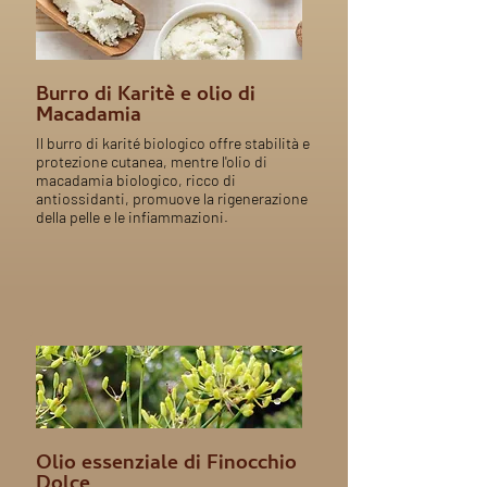
Burro di Karitè e olio di
Macadamia
Il burro di karité biologico offre stabilità e
protezione cutanea, mentre l'olio di
macadamia biologico, ricco di
antiossidanti, promuove la rigenerazione
della pelle e le infiammazioni.
Olio essenziale di Finocchio
Dolce