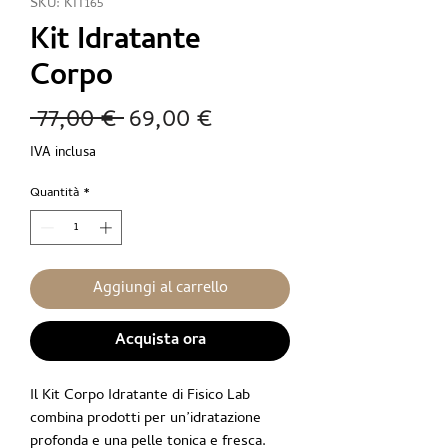
SKU: KIT165
Kit Idratante
Corpo
Prezzo
Prezzo
 77,00 € 
69,00 €
regolare
scontato
IVA inclusa
Quantità
*
Aggiungi al carrello
Acquista ora
Il Kit Corpo Idratante di Fisico Lab
combina prodotti per un’idratazione
profonda e una pelle tonica e fresca.