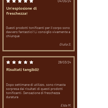
04/05/24
la valutazione media è 5 su 5
Un'esplosione di
freschezza!
Questi prodotti tonificanti per il corpo sono
davvero fantastici! Li consiglio vivamente a
chiunque
Giulia S.
28/03/24
la valutazione media è 5 su 5
Risultati tangibili!
Dopo settimane di utilizzo, sono rimasta
sorpresa dai risultati di questi prodotti
tonificanti. Sensazione di freschezza
duratura
Elda M.