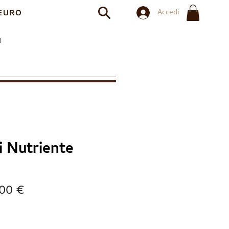
Accedi
EURO​
I
i Nutriente
ezzo
Prezzo
,00 €
olare
scontato