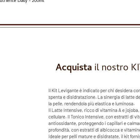
utriente
Daily - 200ml
Acquista
il nostro 
Il Kit Levigante è indicato per chi desidera co
spenta e disidratazione. La sinergia di latte d
la pelle, rendendola più elastica e luminosa.
Il Latte Intensive, ricco di vitamina A e jojob
cellulare. Il Tonico Intensive, con estratti di vi
antiossidante, proteggendo i capillari e calmando
profondità, con estratti di albicocca e vitami
Ideale per pelli mature e disidratate, il kit fo