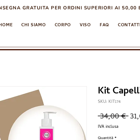
SEGNA GRATUITA PER ORDINI SUPERIORI AI 50,00 
HOME
CHI SIAMO
CORPO
VISO
FAQ
CONTATT
Kit Capell
SKU: KIT174
Pr
 34,00 € 
31
reg
IVA inclusa
Quantità
*