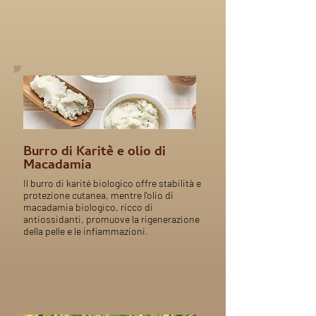
Burro di Karitè e olio di
Macadamia
Il burro di karité biologico offre stabilità e
protezione cutanea, mentre l'olio di
macadamia biologico, ricco di
antiossidanti, promuove la rigenerazione
della pelle e le infiammazioni.