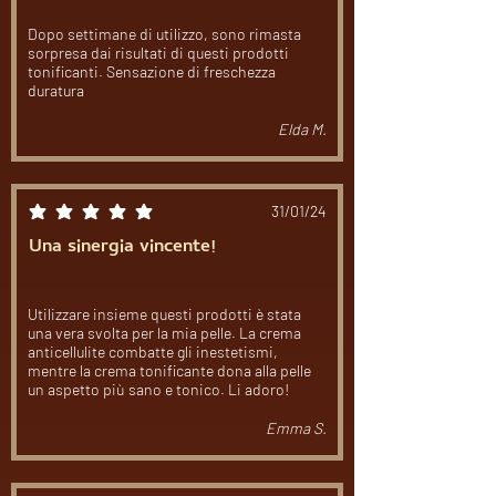
Dopo settimane di utilizzo, sono rimasta
sorpresa dai risultati di questi prodotti
tonificanti. Sensazione di freschezza
duratura
Elda M.
31/01/24
la valutazione media è 5 su 5
Una sinergia vincente!
Utilizzare insieme questi prodotti è stata
una vera svolta per la mia pelle. La crema
anticellulite combatte gli inestetismi,
mentre la crema tonificante dona alla pelle
un aspetto più sano e tonico. Li adoro!
Emma S.