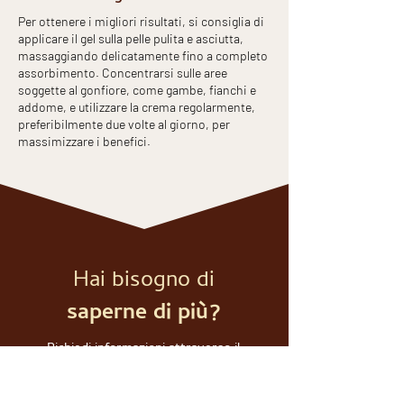
Per ottenere i migliori risultati, si consiglia di
applicare il gel sulla pelle pulita e asciutta,
massaggiando delicatamente fino a completo
assorbimento. Concentrarsi sulle aree
soggette al gonfiore, come gambe, fianchi e
addome, e utilizzare la crema regolarmente,
preferibilmente due volte al giorno, per
massimizzare i benefici.
Hai bisogno di
saperne di più?
Richiedi informazioni attraverso il
modulo sottostante, sarai ricontattato
il prima possibile