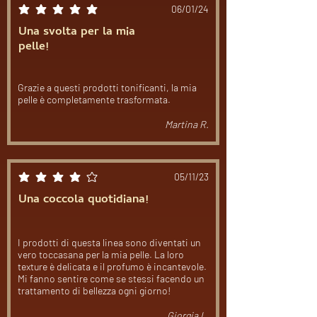
06/01/24
la valutazione media è 5 su 5
Una svolta per la mia
pelle!
Grazie a questi prodotti tonificanti, la mia
pelle è completamente trasformata.
Martina R.
05/11/23
la valutazione media è 4 su 5
Una coccola quotidiana!
I prodotti di questa linea sono diventati un
vero toccasana per la mia pelle. La loro
texture è delicata e il profumo è incantevole.
Mi fanno sentire come se stessi facendo un
trattamento di bellezza ogni giorno!
Giorgia L.