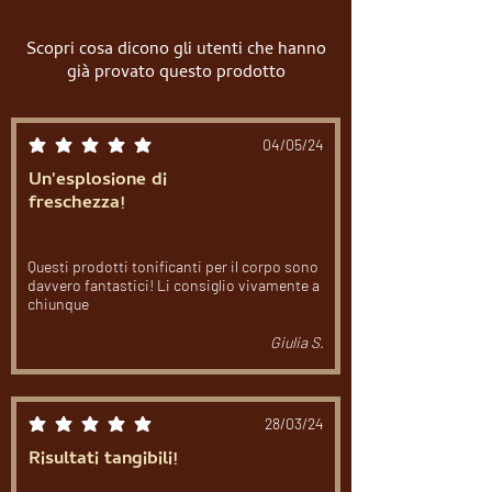
Scopri cosa dicono gli utenti che hanno
già provato questo prodotto
04/05/24
la valutazione media è 5 su 5
Un'esplosione di
freschezza!
Questi prodotti tonificanti per il corpo sono
davvero fantastici! Li consiglio vivamente a
chiunque
Giulia S.
28/03/24
la valutazione media è 5 su 5
Risultati tangibili!