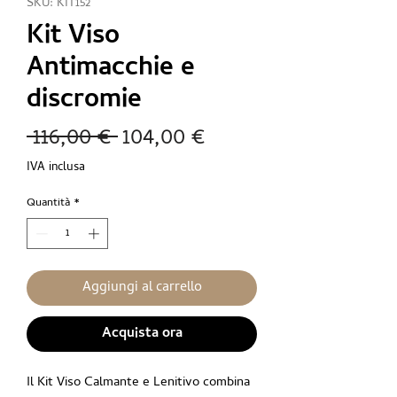
SKU: KIT152
Kit Viso
Antimacchie e
discromie
Prezzo
Prezzo
 116,00 € 
104,00 €
regolare
scontato
IVA inclusa
Quantità
*
Aggiungi al carrello
Acquista ora
Il Kit Viso Calmante e Lenitivo combina