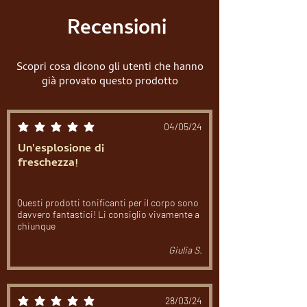
Recensioni
Scopri cosa dicono gli utenti che hanno
già provato questo prodotto
04/05/24
la valutazione media è 5 su 5
Un'esplosione di
freschezza!
Questi prodotti tonificanti per il corpo sono
davvero fantastici! Li consiglio vivamente a
chiunque
Giulia S.
28/03/24
la valutazione media è 5 su 5