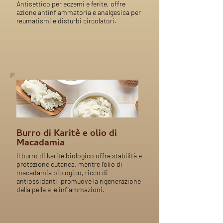
Antisettico per eczemi e ferite, offre
azione antinfiammatoria e analgesica per
reumatismi e disturbi circolatori.
Burro di Karitè e olio di
Macadamia
Il burro di karité biologico offre stabilità e
protezione cutanea, mentre l'olio di
macadamia biologico, ricco di
antiossidanti, promuove la rigenerazione
della pelle e le infiammazioni.