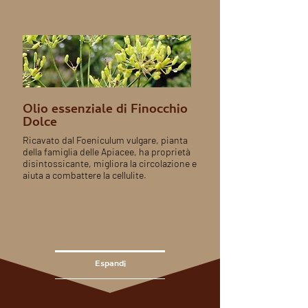
Olio essenziale di Finocchio
Dolce
Ricavato dal Foeniculum vulgare, pianta
della famiglia delle Apiacee, ha proprietà
disintossicante, migliora la circolazione e
aiuta a combattere la cellulite.
Espandi