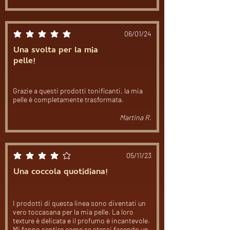
06/01/24
la valutazione media è 5 su 5
Una svolta per la mia
pelle!
Grazie a questi prodotti tonificanti, la mia
pelle è completamente trasformata.
Martina R.
05/11/23
la valutazione media è 4 su 5
Una coccola quotidiana!
I prodotti di questa linea sono diventati un
vero toccasana per la mia pelle. La loro
texture è delicata e il profumo è incantevole.
Mi fanno sentire come se stessi facendo un