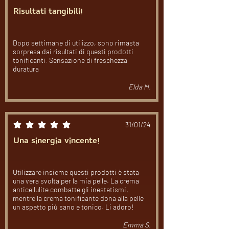
Risultati tangibili!
Dopo settimane di utilizzo, sono rimasta
sorpresa dai risultati di questi prodotti
tonificanti. Sensazione di freschezza
duratura
Elda M.
31/01/24
la valutazione media è 5 su 5
Una sinergia vincente!
Utilizzare insieme questi prodotti è stata
una vera svolta per la mia pelle. La crema
anticellulite combatte gli inestetismi,
mentre la crema tonificante dona alla pelle
un aspetto più sano e tonico. Li adoro!
Emma S.