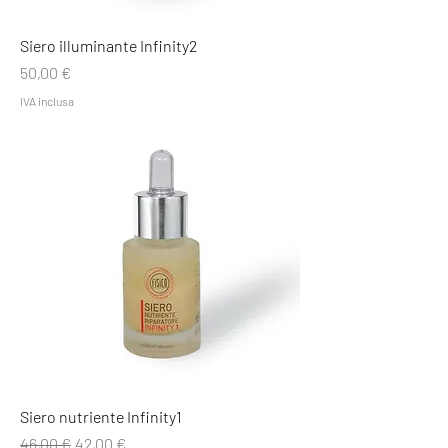
Siero illuminante Infinity2
Prezzo
50,00 €
IVA inclusa
Siero nutriente Infinity1
Prezzo regolare
Prezzo scontato
46,00 €
42,00 €