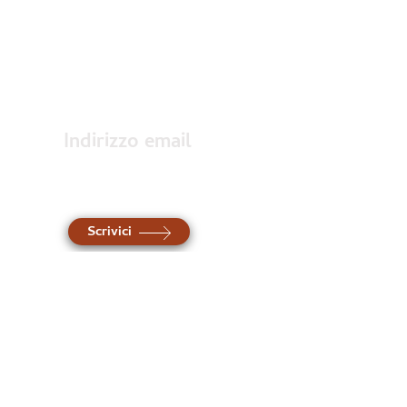
Accedi
Indirizzo email
Contattaci al
nostro indirizzo
Scrivici
Hai bisogno di più
informazioni?
Contattaci attraverso il
modulo sottostante e verrai