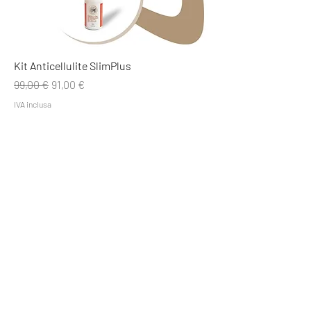
Kit Anticellulite SlimPlus
Prezzo regolare
Prezzo scontato
99,00 €
91,00 €
IVA inclusa
HOME
CHI SIAMO
VISO
Esigenze
Un Regalo Speciale
Calmare e lenire il viso