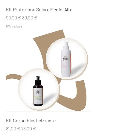
Kit Protezione Solare Medio-Alta
Prezzo regolare
Prezzo scontato
99,00 €
89,00 €
IVA inclusa
Kit Corpo Elasticizzante
Prezzo regolare
Prezzo scontato
81,00 €
73,00 €