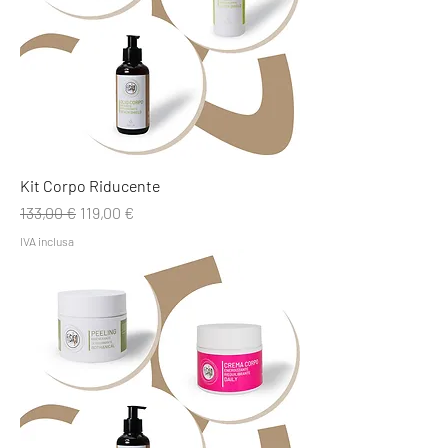
Kit Corpo Riducente
Prezzo regolare
Prezzo scontato
133,00 €
119,00 €
IVA inclusa