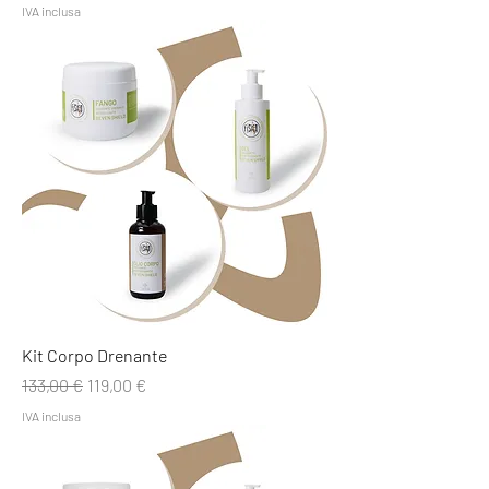
IVA inclusa
Kit Corpo Drenante
Prezzo regolare
Prezzo scontato
133,00 €
119,00 €
IVA inclusa