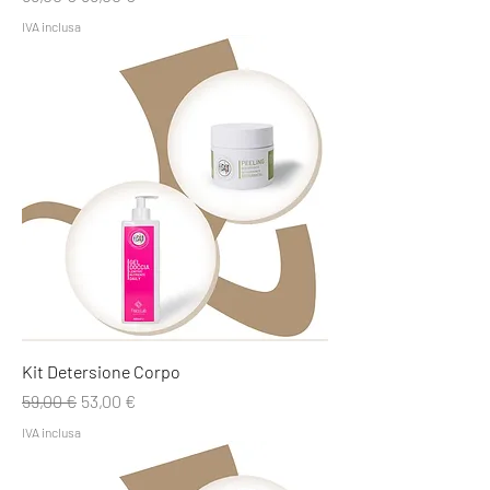
IVA inclusa
Kit Detersione Corpo
Prezzo regolare
Prezzo scontato
59,00 €
53,00 €
IVA inclusa