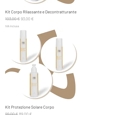
Kit Corpo Rilassante e Decontratturante
Prezzo regolare
Prezzo scontato
103,00 €
93,00 €
IVA inclusa
Kit Protezione Solare Corpo
Prezzo regolare
Prezzo scontato
99,00 €
89,00 €