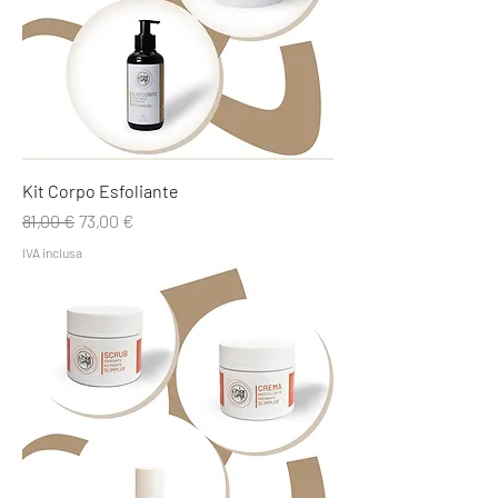
Kit Corpo Esfoliante
Prezzo regolare
Prezzo scontato
81,00 €
73,00 €
IVA inclusa