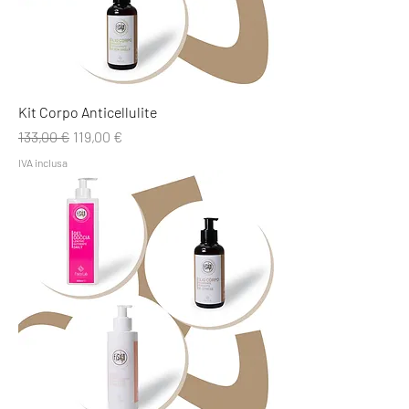
Kit Corpo Anticellulite
Prezzo regolare
Prezzo scontato
133,00 €
119,00 €
IVA inclusa