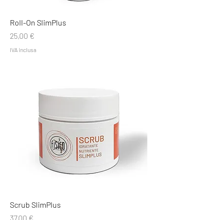
Roll-On SlimPlus
Prezzo
25,00 €
IVA inclusa
Scrub SlimPlus
Prezzo
37,00 €