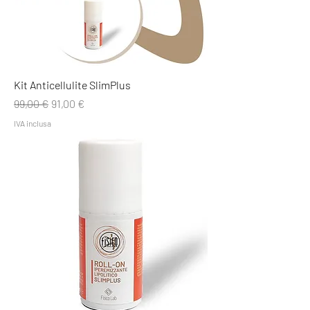
Kit Anticellulite SlimPlus
Prezzo regolare
Prezzo scontato
99,00 €
91,00 €
IVA inclusa